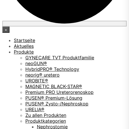
×
Startseite
Aktuelles
Produkte
GYNECARE TVT Produktfamilie
neoGUN®
HybridPRO® Technology
neorig® uretero
UROBITE®
MAGNETIC BLACK-STAR®
Premium PRO Ureterorenoskop
PUSEN® Premium-Lösung
PUSEN® Zysto-/Nephroskop
URELIA®
Zu allen Produkten
Produktkategorien
Nephrostomie