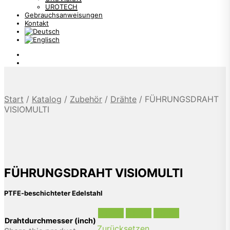
UROTECH
Gebrauchsanweisungen
Kontakt
Start
/
Katalog
/
Zubehör
/
Drähte
/
FÜHRUNGSDRAHT
VISIOMULTI
FÜHRUNGSDRAHT VISIOMULTI
PTFE-beschichteter Edelstahl
0.028”
0.032"
0.035"
Drahtdurchmesser (inch)
Zurücksetzen