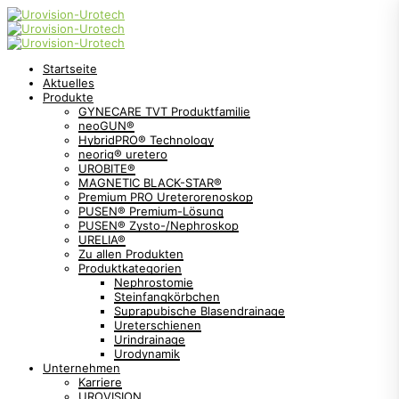
Startseite
Aktuelles
Produkte
GYNECARE TVT Produktfamilie
neoGUN®
HybridPRO® Technology
neorig® uretero
UROBITE®
MAGNETIC BLACK-STAR®
Premium PRO Ureterorenoskop
PUSEN® Premium-Lösung
PUSEN® Zysto-/Nephroskop
URELIA®
Zu allen Produkten
Produktkategorien
Nephrostomie
Steinfangkörbchen
Suprapubische Blasendrainage
Ureterschienen
Urindrainage
Urodynamik
Unternehmen
Karriere
UROVISION