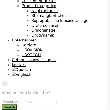
Zu allen Produkten
Produktkategorien
Nephrostomie
Steinfangkörbchen
Suprapubische Blasendrainage
Ureterschienen
Urindrainage
Urodynamik
Unternehmen
Karriere
UROVISION
UROTECH
Gebrauchsanweisungen
Kontakt
×
What are you looking for?