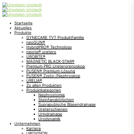
Startseite
Aktuelles
Produkte
GYNECARE TVT Produktfamilie
neoGUN®
HybridPRO® Technology
neorig® uretero
UROBITE®
MAGNETIC BLACK-STAR®
Premium PRO Ureterorenoskop
PUSEN® Premium-Lösung
PUSEN® Zysto-/Nephroskop
URELIA®
Zu allen Produkten
Produktkategorien
Nephrostomie
Steinfangkörbchen
Suprapubische Blasendrainage
Ureterschienen
Urindrainage
Urodynamik
Unternehmen
Karriere
UROVISION