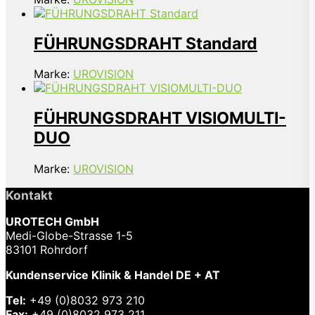
FÜHRUNGSDRAHT Standard
Marke:
UROVISION
FÜHRUNGSDRAHT VISIOMULTI-
DUO
Marke:
UROVISION
Kontakt
UROTECH GmbH
Medi-Globe-Strasse 1-5
83101 Rohrdorf
Kundenservice Klinik & Handel DE + AT
Tel:
+49 (0)8032 973 210
Fax:
+49 (0)8032 973 211