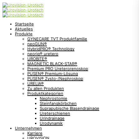
Startseite
Aktuelles
Produkte
GYNECARE TVT Produktfamilie
neoGUN®
HybridPRO® Technology
neorig® uretero
UROBITE®
MAGNETIC BLACK-STAR®
Premium PRO Ureterorenoskop
PUSEN® Premium-Lösung
PUSEN® Zysto-/Nephroskop
URELIA®
Zu allen Produkten
Produktkategorien
Nephrostomie
Steinfangkörbchen
Suprapubische Blasendrainage
Ureterschienen
Urindrainage
Urodynamik
Unternehmen
Karriere
UROVISION