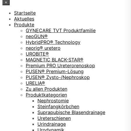
×
Startseite
Aktuelles
Produkte
GYNECARE TVT Produktfamilie
neoGUN®
HybridPRO® Technology
neorig® uretero
UROBITE®
MAGNETIC BLACK-STAR®
Premium PRO Ureterorenoskop
PUSEN® Premium-Lösung
PUSEN® Zysto-/Nephroskop
URELIA®
Zu allen Produkten
Produktkategorien
Nephrostomie
Steinfangkörbchen
Suprapubische Blasendrainage
Ureterschienen
Urindrainage
Urodynamik