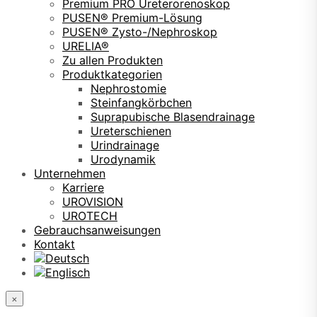
Premium PRO Ureterorenoskop
PUSEN® Premium-Lösung
PUSEN® Zysto-/Nephroskop
URELIA®
Zu allen Produkten
Produktkategorien
Nephrostomie
Steinfangkörbchen
Suprapubische Blasendrainage
Ureterschienen
Urindrainage
Urodynamik
Unternehmen
Karriere
UROVISION
UROTECH
Gebrauchsanweisungen
Kontakt
×