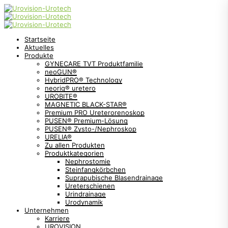
Startseite
Aktuelles
Produkte
GYNECARE TVT Produktfamilie
neoGUN®
HybridPRO® Technology
neorig® uretero
UROBITE®
MAGNETIC BLACK-STAR®
Premium PRO Ureterorenoskop
PUSEN® Premium-Lösung
PUSEN® Zysto-/Nephroskop
URELIA®
Zu allen Produkten
Produktkategorien
Nephrostomie
Steinfangkörbchen
Suprapubische Blasendrainage
Ureterschienen
Urindrainage
Urodynamik
Unternehmen
Karriere
UROVISION