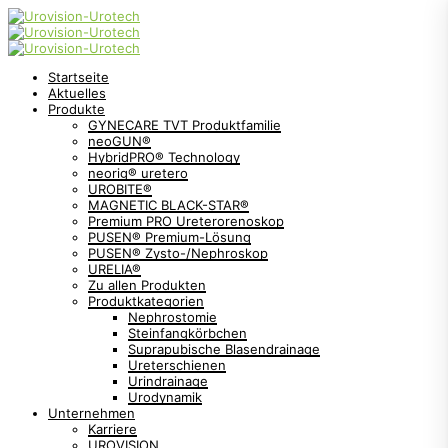
Startseite
Aktuelles
Produkte
GYNECARE TVT Produktfamilie
neoGUN®
HybridPRO® Technology
neorig® uretero
UROBITE®
MAGNETIC BLACK-STAR®
Premium PRO Ureterorenoskop
PUSEN® Premium-Lösung
PUSEN® Zysto-/Nephroskop
URELIA®
Zu allen Produkten
Produktkategorien
Nephrostomie
Steinfangkörbchen
Suprapubische Blasendrainage
Ureterschienen
Urindrainage
Urodynamik
Unternehmen
Karriere
UROVISION