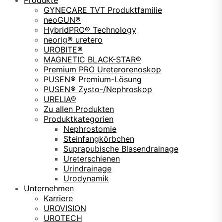
Produkte
GYNECARE TVT Produktfamilie
neoGUN®
HybridPRO® Technology
neorig® uretero
UROBITE®
MAGNETIC BLACK-STAR®
Premium PRO Ureterorenoskop
PUSEN® Premium-Lösung
PUSEN® Zysto-/Nephroskop
URELIA®
Zu allen Produkten
Produktkategorien
Nephrostomie
Steinfangkörbchen
Suprapubische Blasendrainage
Ureterschienen
Urindrainage
Urodynamik
Unternehmen
Karriere
UROVISION
UROTECH