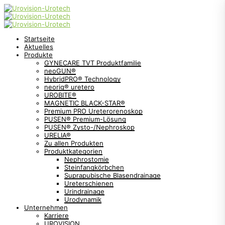
Startseite
Aktuelles
Produkte
GYNECARE TVT Produktfamilie
neoGUN®
HybridPRO® Technology
neorig® uretero
UROBITE®
MAGNETIC BLACK-STAR®
Premium PRO Ureterorenoskop
PUSEN® Premium-Lösung
PUSEN® Zysto-/Nephroskop
URELIA®
Zu allen Produkten
Produktkategorien
Nephrostomie
Steinfangkörbchen
Suprapubische Blasendrainage
Ureterschienen
Urindrainage
Urodynamik
Unternehmen
Karriere
UROVISION