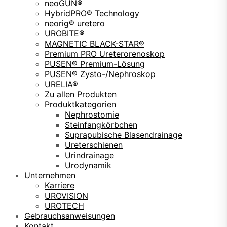
neoGUN®
HybridPRO® Technology
neorig® uretero
UROBITE®
MAGNETIC BLACK-STAR®
Premium PRO Ureterorenoskop
PUSEN® Premium-Lösung
PUSEN® Zysto-/Nephroskop
URELIA®
Zu allen Produkten
Produktkategorien
Nephrostomie
Steinfangkörbchen
Suprapubische Blasendrainage
Ureterschienen
Urindrainage
Urodynamik
Unternehmen
Karriere
UROVISION
UROTECH
Gebrauchsanweisungen
Kontakt