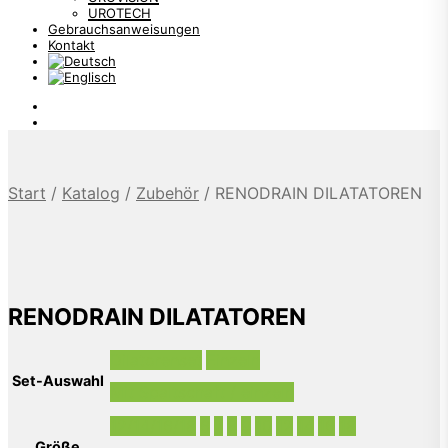
UROTECH
Gebrauchsanweisungen
Kontakt
Start
/
Katalog
/
Zubehör
/
RENODRAIN DILATATOREN
RENODRAIN DILATATOREN
Dilatorenset
Einzeln
Set-Auswahl
Mit Spaltschaft / einzeln
12/14/16/18
6
7
8
9
10
12
14
16
18
Größe