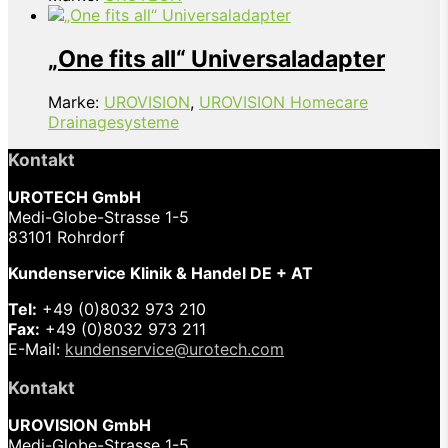
„One fits all“ Universaladapter
Marke:
UROVISION
,
UROVISION Homecare
Drainagesysteme
Kontakt
UROTECH GmbH
Medi-Globe-Strasse 1-5
83101 Rohrdorf
Kundenservice Klinik & Handel DE + AT
Tel:
+49 (0)8032 973 210
Fax:
+49 (0)8032 973 211
E-Mail:
kundenservice@urotech.com
Kontakt
UROVISION GmbH
Medi-Globe-Strasse 1-5