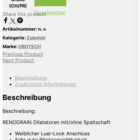
8/10/12/14/16
(CH/FR)
Zurücksetzen
Share this product
Artikelnummer:
n. v.
Kategorie:
Zubehör
Marke:
UROTECH
Previous Product
Next Product
Beschreibung
Zusätzliche Informationen
Beschreibung
Beschreibung:
RENODRAIN Dilatatoren mit/ohne Spaltschaft
Weiblicher Luer-Lock Anschluss
Sehr gute Röntgensichtbarkeit