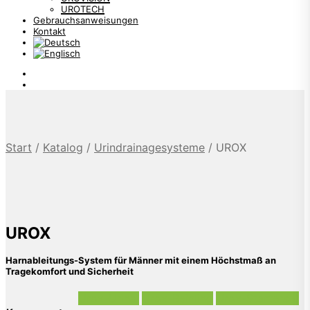
UROTECH
Gebrauchsanweisungen
Kontakt
Start
/
Katalog
/
Urindrainagesysteme
/
UROX
UROX
Harnableitungs-System für Männer mit einem Höchstmaß an
Tragekomfort und Sicherheit
Urox-Urinal
Urox-Beinling
Urox-Starterset