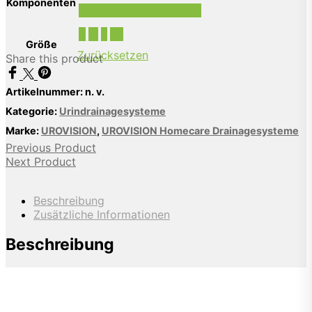
Komponenten
Urox-Reinigungslösung
S
M
L
XL
Größe
Zurücksetzen
Share this product
Artikelnummer:
n. v.
Kategorie:
Urindrainagesysteme
Marke:
UROVISION
,
UROVISION Homecare Drainagesysteme
Previous Product
Next Product
Beschreibung
Zusätzliche Informationen
Beschreibung