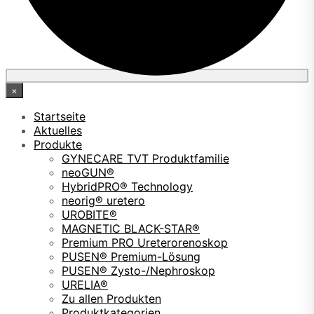
×
Startseite
Aktuelles
Produkte
GYNECARE TVT Produktfamilie
neoGUN®
HybridPRO® Technology
neorig® uretero
UROBITE®
MAGNETIC BLACK-STAR®
Premium PRO Ureterorenoskop
PUSEN® Premium-Lösung
PUSEN® Zysto-/Nephroskop
URELIA®
Zu allen Produkten
Produktkategorien