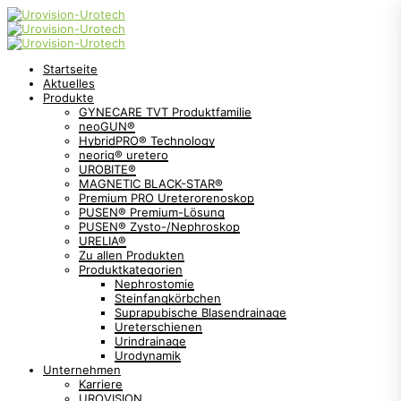
Startseite
Aktuelles
Produkte
GYNECARE TVT Produktfamilie
neoGUN®
HybridPRO® Technology
neorig® uretero
UROBITE®
MAGNETIC BLACK-STAR®
Premium PRO Ureterorenoskop
PUSEN® Premium-Lösung
PUSEN® Zysto-/Nephroskop
URELIA®
Zu allen Produkten
Produktkategorien
Nephrostomie
Steinfangkörbchen
Suprapubische Blasendrainage
Ureterschienen
Urindrainage
Urodynamik
Unternehmen
Karriere
UROVISION