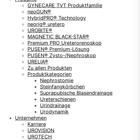
GYNECARE TVT Produktfamilie
neoGUN®
HybridPRO® Technology
neorig® uretero
UROBITE®
MAGNETIC BLACK-STAR®
Premium PRO Ureterorenoskop
PUSEN® Premium-Lösung
PUSEN® Zysto-/Nephroskop
URELIA®
Zu allen Produkten
Produktkategorien
Nephrostomie
Steinfangkörbchen
Suprapubische Blasendrainage
Ureterschienen
Urindrainage
Urodynamik
Unternehmen
Karriere
UROVISION
UROTECH