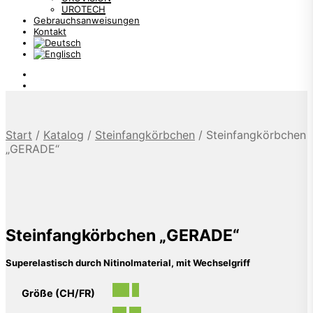
UROTECH
Gebrauchsanweisungen
Kontakt
Start
/
Katalog
/
Steinfangkörbchen
/
Steinfangkörbchen
„GERADE“
Steinfangkörbchen „GERADE“
Superelastisch durch Nitinolmaterial, mit Wechselgriff
2.5
3
Größe (CH/FR)