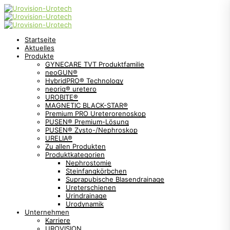
Startseite
Aktuelles
Produkte
GYNECARE TVT Produktfamilie
neoGUN®
HybridPRO® Technology
neorig® uretero
UROBITE®
MAGNETIC BLACK-STAR®
Premium PRO Ureterorenoskop
PUSEN® Premium-Lösung
PUSEN® Zysto-/Nephroskop
URELIA®
Zu allen Produkten
Produktkategorien
Nephrostomie
Steinfangkörbchen
Suprapubische Blasendrainage
Ureterschienen
Urindrainage
Urodynamik
Unternehmen
Karriere
UROVISION