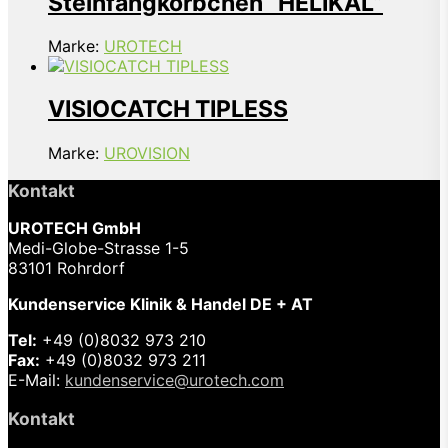
Steinfangkörbchen “HELIKAL”
Marke:
UROTECH
VISIOCATCH TIPLESS
Marke:
UROVISION
Kontakt
UROTECH GmbH
Medi-Globe-Strasse 1-5
83101 Rohrdorf
Kundenservice Klinik & Handel DE + AT
Tel:
+49 (0)8032 973 210
Fax:
+49 (0)8032 973 211
E-Mail:
kundenservice@urotech.com
Kontakt