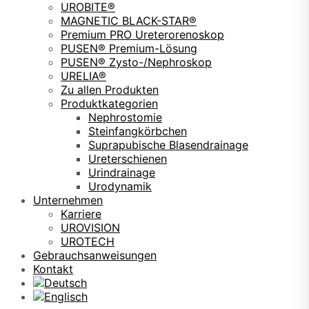
UROBITE®
MAGNETIC BLACK-STAR®
Premium PRO Ureterorenoskop
PUSEN® Premium-Lösung
PUSEN® Zysto-/Nephroskop
URELIA®
Zu allen Produkten
Produktkategorien
Nephrostomie
Steinfangkörbchen
Suprapubische Blasendrainage
Ureterschienen
Urindrainage
Urodynamik
Unternehmen
Karriere
UROVISION
UROTECH
Gebrauchsanweisungen
Kontakt