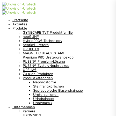
Startseite
Aktuelles
Produkte
GYNECARE TVT Produktfamilie
neoGUN®
HybridPRO® Technology
neorig® uretero
UROBITE®
MAGNETIC BLACK-STAR®
Premium PRO Ureterorenoskop
PUSEN® Premium-Lösung
PUSEN® Zysto-/Nephroskop
URELIA®
Zu allen Produkten
Produktkategorien
Nephrostomie
Steinfangkörbchen
Suprapubische Blasendrainage
Ureterschienen
Urindrainage
Urodynamik
Unternehmen
Karriere
UROVISION