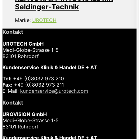
Seldinger-Technik
Marke:
UROTECH
Kontakt
UROTECH GmbH
Medi-Globe-Strasse 1-5
83101 Rohrdorf
Kundenservice Klinik & Handel DE + AT
Tel:
+49 (0)8032 973 210
Fax:
+49 (0)8032 973 211
E-Mail:
kundenservice@urotech.com
Kontakt
UROVISION GmbH
Medi-Globe-Strasse 1-5
83101 Rohrdorf
Kundenservice Klinik & Handel DE + AT